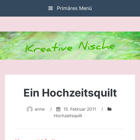
Zum
Primäres Menü
Inhalt
springen
Ein Hochzeitsquilt
anne
/
15. Februar 2011
/
Hochzeitsquilt