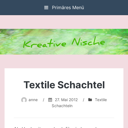
Zum
Primäres Menü
Inhalt
springen
Textile Schachtel
anne
/
27. Mai 2012
/
Textile
Schachteln