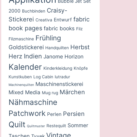
Bubble Jet Set
Craisy-
2000
Buchbinden
Stickerei
fabric
Entwurf
Creativa
book pages
fabric books
Filz
Frühling
Filzmaschine
Herbst
Goldstickerei
Handquilten
Indien
Herz
Janome Horizon
Kalender
Kinderkleidung
Knöpfe
Kunstkuben
Log Cabin
lutradur
Maschinenstickerei
Machinenquilten
Märchen
Mixed Media
Mug rug
Nähmaschine
Patchwork
Persien
Perlen
Quilt
Sommer
Restequilt
Quiltmuster
Vintage
Taschen
Tyvek