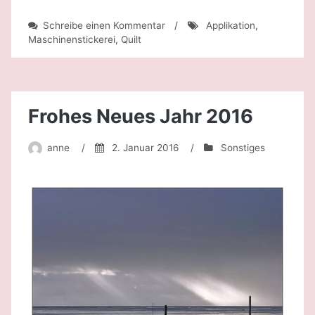
zu
Schreibe einen Kommentar
/
Applikation
,
Black
Maschinenstickerei
,
Quilt
is
beautiful
Frohes Neues Jahr 2016
anne
/
2. Januar 2016
/
Sonstiges