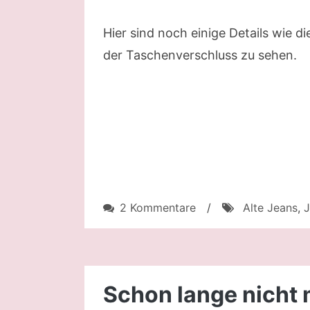
Hier sind noch einige Details wie d
der Taschenverschluss zu sehen.
zu
2 Kommentare
/
Alte Jeans
,
Aus
alt
macht
neu
Schon lange nicht