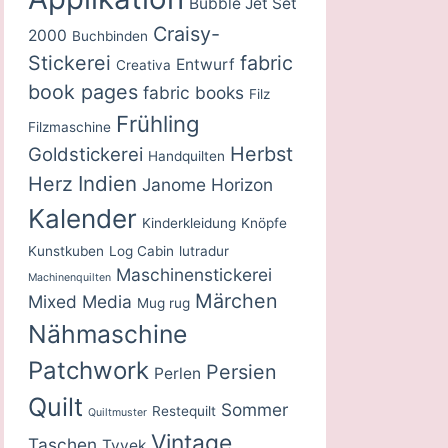
Bubble Jet Set
Craisy-
2000
Buchbinden
Stickerei
fabric
Entwurf
Creativa
book pages
fabric books
Filz
Frühling
Filzmaschine
Herbst
Goldstickerei
Handquilten
Indien
Herz
Janome Horizon
Kalender
Kinderkleidung
Knöpfe
Kunstkuben
Log Cabin
lutradur
Maschinenstickerei
Machinenquilten
Märchen
Mixed Media
Mug rug
Nähmaschine
Patchwork
Persien
Perlen
Quilt
Sommer
Restequilt
Quiltmuster
Vintage
Taschen
Tyvek