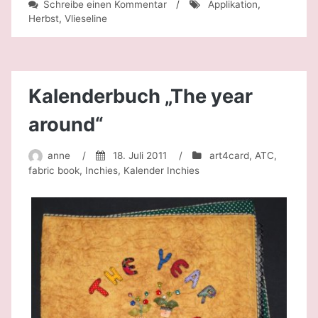
zu
Schreibe einen Kommentar
/
Applikation
,
Es
Herbst
,
Vlieseline
wird
herbstlich…
Kalenderbuch „The year
around“
anne
/
18. Juli 2011
/
art4card
,
ATC
,
fabric book
,
Inchies
,
Kalender Inchies