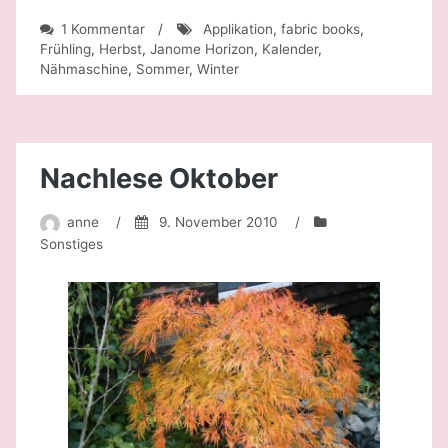
zu
1 Kommentar
/
Applikation
,
fabric books
,
Kalenderbuch
Frühling
,
Herbst
,
Janome Horizon
,
Kalender
,
„The
Nähmaschine
,
Sommer
,
Winter
year
around“
Nachlese Oktober
anne
/
9. November 2010
/
Sonstiges