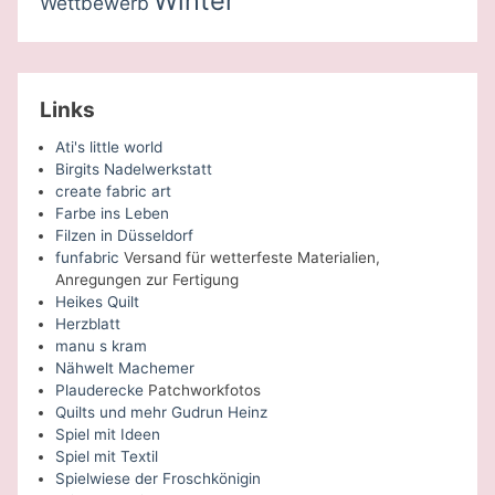
Winter
Wettbewerb
Links
Ati's little world
Birgits Nadelwerkstatt
create fabric art
Farbe ins Leben
Filzen in Düsseldorf
funfabric
Versand für wetterfeste Materialien,
Anregungen zur Fertigung
Heikes Quilt
Herzblatt
manu s kram
Nähwelt Machemer
Plauderecke
Patchworkfotos
Quilts und mehr Gudrun Heinz
Spiel mit Ideen
Spiel mit Textil
Spielwiese der Froschkönigin