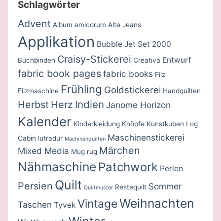
Schlagwörter
Advent
Album amicorum
Alte Jeans
Applikation
Bubble Jet Set 2000
Craisy-Stickerei
Entwurf
Buchbinden
Creativa
fabric book pages
fabric books
Filz
Frühling
Goldstickerei
Filzmaschine
Handquilten
Indien
Herbst
Herz
Janome Horizon
Kalender
Kinderkleidung
Knöpfe
Kunstkuben
Log
Maschinenstickerei
Cabin
lutradur
Machinenquilten
Märchen
Mixed Media
Mug rug
Nähmaschine
Patchwork
Perlen
Quilt
Persien
Sommer
Restequilt
Quiltmuster
Weihnachten
Vintage
Taschen
Tyvek