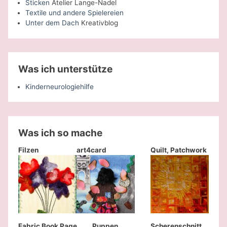
Sticken
Atelier Lange-Nadel
Textile und andere Spielereien
Unter dem Dach
Kreativblog
Was ich unterstütze
Kinderneurologiehilfe
Was ich so mache
Filzen
art4card
Quilt, Patchwork
Fabric Book Page
Puppen
Scherenschnitt