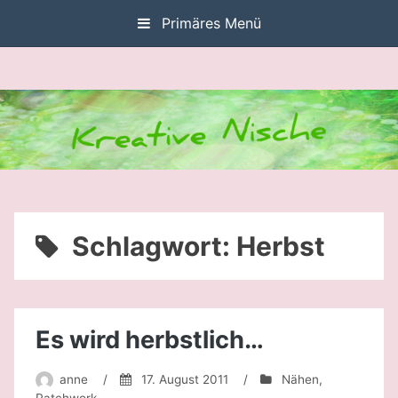
Zum
Primäres Menü
Inhalt
springen
Schlagwort:
Herbst
Es wird herbstlich…
anne
/
17. August 2011
/
Nähen
,
Patchwork