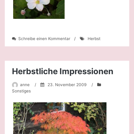
zu
Schreibe einen Kommentar
/
Herbst
Es
wird
herbstlich…
Herbstliche Impressionen
anne
/
23. November 2009
/
Sonstiges