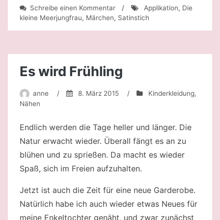
zu
Schreibe einen Kommentar
/
Applikation
,
Die
Ein
kleine Meerjungfrau
,
Märchen
,
Satinstich
neues
Bad-
Accessoire
Es wird Frühling
anne
/
8. März 2015
/
Kinderkleidung
,
Nähen
Endlich werden die Tage heller und länger. Die
Natur erwacht wieder. Überall fängt es an zu
blühen und zu sprießen. Da macht es wieder
Spaß, sich im Freien aufzuhalten.
Jetzt ist auch die Zeit für eine neue Garderobe.
Natürlich habe ich auch wieder etwas Neues für
meine Enkeltochter genäht, und zwar zunächst