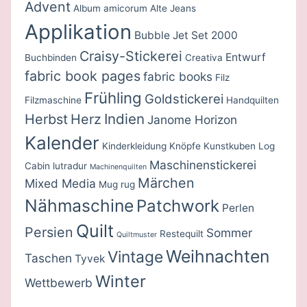
Advent
Album amicorum
Alte Jeans
Applikation
Bubble Jet Set 2000
Craisy-Stickerei
Entwurf
Buchbinden
Creativa
fabric book pages
fabric books
Filz
Frühling
Goldstickerei
Filzmaschine
Handquilten
Indien
Herbst
Herz
Janome Horizon
Kalender
Kinderkleidung
Knöpfe
Kunstkuben
Log
Maschinenstickerei
Cabin
lutradur
Machinenquilten
Märchen
Mixed Media
Mug rug
Nähmaschine
Patchwork
Perlen
Quilt
Persien
Sommer
Restequilt
Quiltmuster
Weihnachten
Vintage
Taschen
Tyvek
Winter
Wettbewerb