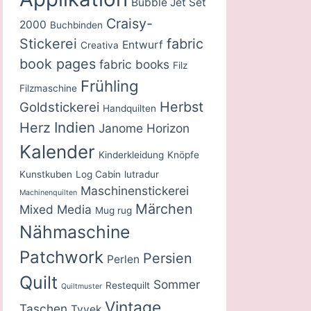
Bubble Jet Set
Craisy-
2000
Buchbinden
Stickerei
fabric
Entwurf
Creativa
book pages
fabric books
Filz
Frühling
Filzmaschine
Herbst
Goldstickerei
Handquilten
Indien
Herz
Janome Horizon
Kalender
Kinderkleidung
Knöpfe
Kunstkuben
Log Cabin
lutradur
Maschinenstickerei
Machinenquilten
Märchen
Mixed Media
Mug rug
Nähmaschine
Patchwork
Persien
Perlen
Quilt
Sommer
Restequilt
Quiltmuster
Vintage
Taschen
Tyvek