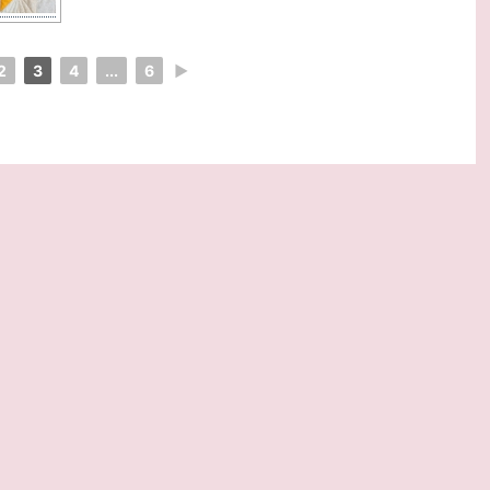
2
3
4
...
6
►