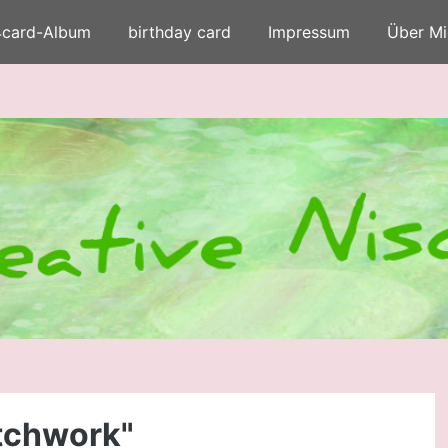
4card-Album
birthday card
Impressum
Über Mi
tchwork"