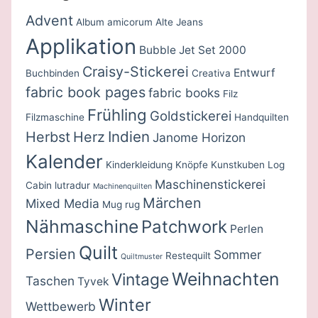
Advent
Album amicorum
Alte Jeans
Applikation
Bubble Jet Set 2000
Craisy-Stickerei
Entwurf
Buchbinden
Creativa
fabric book pages
fabric books
Filz
Frühling
Goldstickerei
Filzmaschine
Handquilten
Indien
Herbst
Herz
Janome Horizon
Kalender
Kinderkleidung
Knöpfe
Kunstkuben
Log
Maschinenstickerei
Cabin
lutradur
Machinenquilten
Märchen
Mixed Media
Mug rug
Nähmaschine
Patchwork
Perlen
Quilt
Persien
Sommer
Restequilt
Quiltmuster
Weihnachten
Vintage
Taschen
Tyvek
Winter
Wettbewerb