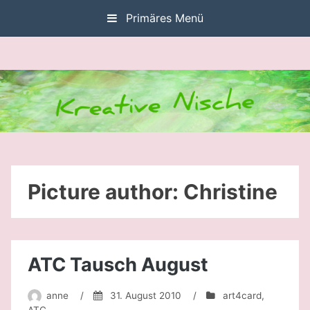
Zum
Primäres Menü
Inhalt
springen
Picture author:
Christine
ATC Tausch August
anne
/
31. August 2010
/
art4card
,
ATC