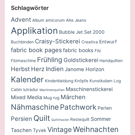
Schlagwörter
Advent
Album amicorum
Alte Jeans
Applikation
Bubble Jet Set 2000
Craisy-Stickerei
Entwurf
Buchbinden
Creativa
fabric book pages
fabric books
Filz
Frühling
Goldstickerei
Filzmaschine
Handquilten
Indien
Herbst
Herz
Janome Horizon
Kalender
Kinderkleidung
Knöpfe
Kunstkuben
Log
Maschinenstickerei
Cabin
lutradur
Machinenquilten
Märchen
Mixed Media
Mug rug
Nähmaschine
Patchwork
Perlen
Quilt
Persien
Sommer
Restequilt
Quiltmuster
Weihnachten
Vintage
Taschen
Tyvek