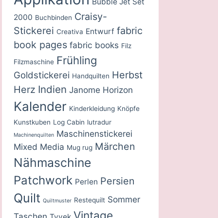
Bubble Jet Set
Craisy-
2000
Buchbinden
Stickerei
fabric
Entwurf
Creativa
book pages
fabric books
Filz
Frühling
Filzmaschine
Herbst
Goldstickerei
Handquilten
Indien
Herz
Janome Horizon
Kalender
Kinderkleidung
Knöpfe
Kunstkuben
Log Cabin
lutradur
Maschinenstickerei
Machinenquilten
Märchen
Mixed Media
Mug rug
Nähmaschine
Patchwork
Persien
Perlen
Quilt
Sommer
Restequilt
Quiltmuster
Vintage
Taschen
Tyvek