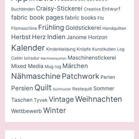
Craisy-Stickerei
Entwurf
Buchbinden
Creativa
fabric book pages
fabric books
Filz
Frühling
Goldstickerei
Filzmaschine
Handquilten
Indien
Herbst
Herz
Janome Horizon
Kalender
Kinderkleidung
Knöpfe
Kunstkuben
Log
Maschinenstickerei
Cabin
lutradur
Machinenquilten
Märchen
Mixed Media
Mug rug
Nähmaschine
Patchwork
Perlen
Quilt
Persien
Sommer
Restequilt
Quiltmuster
Weihnachten
Vintage
Taschen
Tyvek
Winter
Wettbewerb