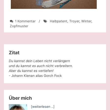
zu
1 Kommentar
/
Halbpatent
,
Troyer
,
Winter
,
Etwas
Zopfmuster
Wärmendes
und
ein
Überraschungspaket
Zitat
Du kannst dein Leben nicht verlängern
und du kannst es auch nicht verbreitern.
Aber du kannst es vertiefen!
- Johann Kienan alias Gorch Fock
Über mich
[weiterlesen ..]