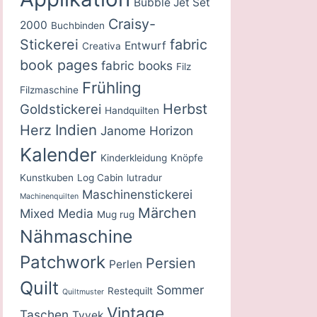
Bubble Jet Set
Craisy-
2000
Buchbinden
Stickerei
fabric
Entwurf
Creativa
book pages
fabric books
Filz
Frühling
Filzmaschine
Herbst
Goldstickerei
Handquilten
Indien
Herz
Janome Horizon
Kalender
Kinderkleidung
Knöpfe
Kunstkuben
Log Cabin
lutradur
Maschinenstickerei
Machinenquilten
Märchen
Mixed Media
Mug rug
Nähmaschine
Patchwork
Persien
Perlen
Quilt
Sommer
Restequilt
Quiltmuster
Vintage
Taschen
Tyvek