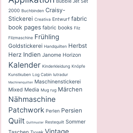
Bubble Jet Set
Craisy-
2000
Buchbinden
Stickerei
fabric
Entwurf
Creativa
book pages
fabric books
Filz
Frühling
Filzmaschine
Herbst
Goldstickerei
Handquilten
Indien
Herz
Janome Horizon
Kalender
Kinderkleidung
Knöpfe
Kunstkuben
Log Cabin
lutradur
Maschinenstickerei
Machinenquilten
Märchen
Mixed Media
Mug rug
Nähmaschine
Patchwork
Persien
Perlen
Quilt
Sommer
Restequilt
Quiltmuster
Vintage
Taschen
Tyvek